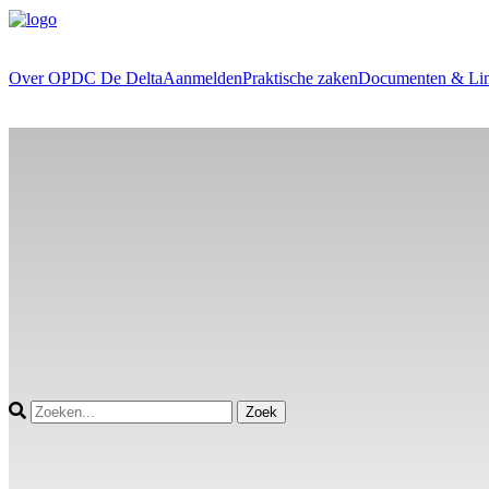
Over OPDC De Delta
Aanmelden
Praktische zaken
Documenten & Li