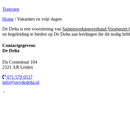
Trajecten
Home
/
Vakanties en vrije dagen
De Delta is een voorziening van
Samenwerkingsverband Voortgezet O
en begeleiding te bieden op De Delta aan leerlingen die dit nodig heb
Contactgegevens
De Delta
Da Costastraat 104
2321 AR Leiden
071 579 0537
info@swvdedelta.nl
Contactgegevens
SWV Leiden
Duivenbodestraat 11
2313 XS Leiden
071 514 48 01